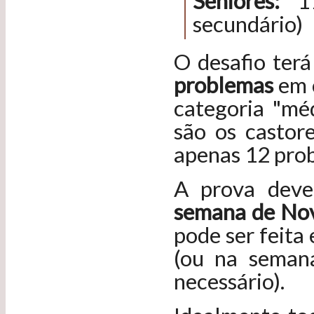
Séniores:
11
secundário)
O desafio ter
problemas
em c
categoria "méd
são os castor
apenas 12 prob
A prova deve
semana de Nov
pode ser feita
(ou na seman
necessário).